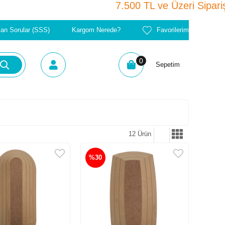
7.500 TL ve Üzeri S
lan Sorular (SSS)
Kargom Nerede?
Favorilerim
0
Sepetim
12 Ürün
%30