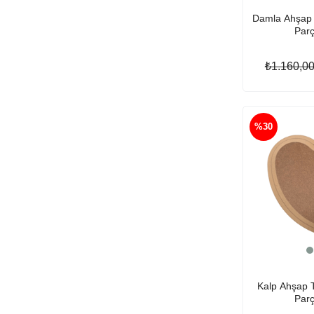
Damla Ahşap T
Par
₺1.160,0
%30
Kalp Ahşap T
Par