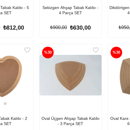
abak Kalıbı - 5
Sekizgen Ahşap Tabak Kalıbı -
Dikdörtgen
ça SET
4 Parça SET
4
₺812,00
₺630,00
0
₺900,00
₺950
%30
%30
abak Kalıbı - 2
Oval Üçgen Ahşap Tabak Kalıbı
Oval Kare 
ça SET
- 3 Parça SET
6