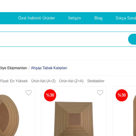
Özel İndirimli Ürünler
İletişim
Blog
Sıkça Soru
ölye Ekipmanları
Ahşap Tabak Kalıpları
Fiyat: En Yüksek
Ürün Adı (A>Z)
Ürün Adı (Z<A)
Stoktakiler
%30
%30