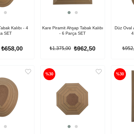
abak Kalıbı - 4
Kare Piramit Ahşap Tabak Kalıbı
Düz Oval 
ça SET
- 6 Parça SET
4
₺658,00
₺962,50
₺1.375,00
₺952
%30
%30