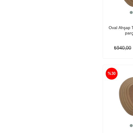
Oval Ahşap T
par
₺940,00
%30