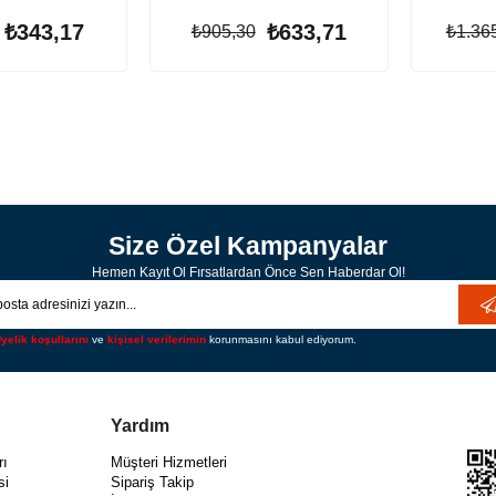
₺343,17
₺633,71
₺905,30
₺1.36
Size Özel Kampanyalar
Hemen Kayıt Ol Fırsatlardan Önce Sen Haberdar Ol!
yelik koşullarını
ve
kişisel verilerimin
korunmasını kabul ediyorum.
Yardım
rı
Müşteri Hizmetleri
si
Sipariş Takip