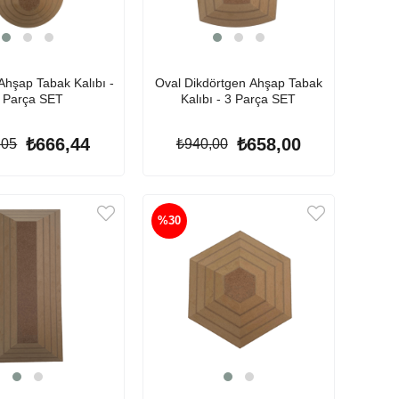
Ahşap Tabak Kalıbı -
Oval Dikdörtgen Ahşap Tabak
 Parça SET
Kalıbı - 3 Parça SET
₺666,44
₺658,00
,05
₺940,00
%30