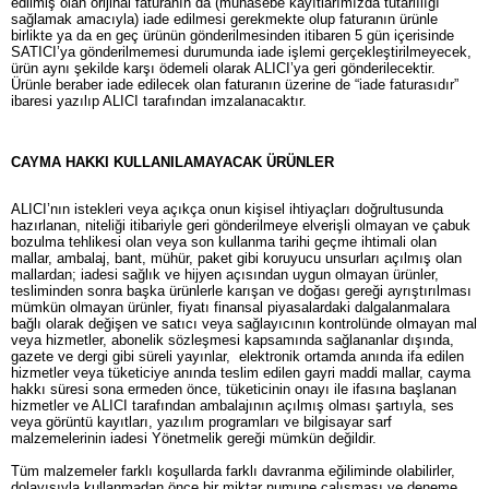
edilmiş olan orijinal faturanın da (muhasebe kayıtlarımızda tutarlılığı
sağlamak amacıyla) iade edilmesi gerekmekte olup faturanın ürünle
birlikte ya da en geç ürünün gönderilmesinden itibaren 5 gün içerisinde
SATICI’ya gönderilmemesi durumunda iade işlemi gerçekleştirilmeyecek,
ürün aynı şekilde karşı ödemeli olarak ALICI’ya geri gönderilecektir.
Ürünle beraber iade edilecek olan faturanın üzerine de “iade faturasıdır”
ibaresi yazılıp ALICI tarafından imzalanacaktır.
CAYMA HAKKI KULLANILAMAYACAK ÜRÜNLER
ALICI’nın istekleri veya açıkça onun kişisel ihtiyaçları doğrultusunda
hazırlanan, niteliği itibariyle geri gönderilmeye elverişli olmayan ve çabuk
bozulma tehlikesi olan veya son kullanma tarihi geçme ihtimali olan
mallar, ambalaj, bant, mühür, paket gibi koruyucu unsurları açılmış olan
mallardan; iadesi sağlık ve hijyen açısından uygun olmayan ürünler,
tesliminden sonra başka ürünlerle karışan ve doğası gereği ayrıştırılması
mümkün olmayan ürünler, fiyatı finansal piyasalardaki dalgalanmalara
bağlı olarak değişen ve satıcı veya sağlayıcının kontrolünde olmayan mal
veya hizmetler, abonelik sözleşmesi kapsamında sağlananlar dışında,
gazete ve dergi gibi süreli yayınlar, elektronik ortamda anında ifa edilen
hizmetler veya tüketiciye anında teslim edilen gayri maddi mallar, cayma
hakkı süresi sona ermeden önce, tüketicinin onayı ile ifasına başlanan
hizmetler ve ALICI tarafından ambalajının açılmış olması şartıyla, ses
veya görüntü kayıtları, yazılım programları ve bilgisayar sarf
malzemelerinin iadesi Yönetmelik gereği mümkün değildir.
Tüm malzemeler farklı koşullarda farklı davranma eğiliminde olabilirler,
dolayısıyla kullanmadan önce bir miktar numune çalışması ve deneme