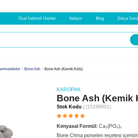
Özel İndirimli Ürünler
İletişim
Blog
Sıkça Soru
ammaddeler
Bone Ash
Bone Ash (Kemik Külü)
KAROPAK
Bone Ash (Kemik 
Stok Kodu
(15288001)
Kimyasal Formül:
Ca₃(PO₄)₂
Bone China porselen reçetesi içerisi