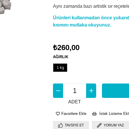
Aynı zamanda bazı artistik sır reçetele
Ürünleri kullanmadan önce yukarıda
kısmını mutlaka okuyunuz.
₺260,00
AĞIRLIK
1 kg
ADET
Favorilere Ekle
İstek Listeme Ekl
TAVSIYE ET
YORUM YAZ