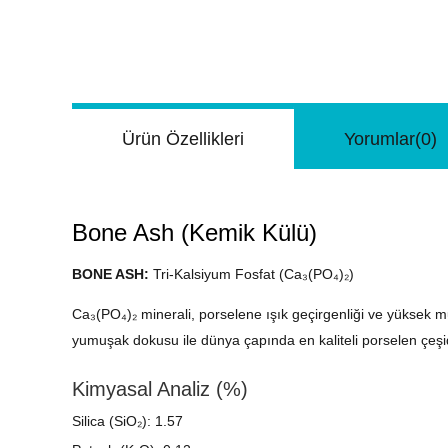
Ürün Özellikleri
Yorumlar
(0)
Bone Ash (Kemik Külü)
BONE ASH:
Tri-Kalsiyum Fosfat (Ca₃(PO₄)₂)
Ca₃(PO₄)₂ minerali, porselene ışık geçirgenliği ve yüksek mu
yumuşak dokusu ile dünya çapında en kaliteli porselen çeşidi
Kimyasal Analiz (%)
Silica (SiO₂): 1.57