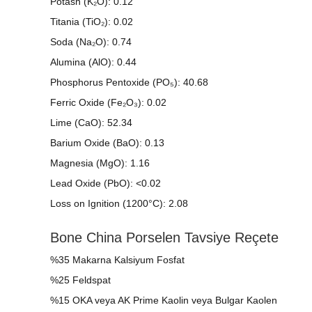
Potash (K₂O): 0.12
Titania (TiO₂): 0.02
Soda (Na₂O): 0.74
Alumina (AlO): 0.44
Phosphorus Pentoxide (PO₅): 40.68
Ferric Oxide (Fe₂O₃): 0.02
Lime (CaO): 52.34
Barium Oxide (BaO): 0.13
Magnesia (MgO): 1.16
Lead Oxide (PbO): <0.02
Loss on Ignition (1200°C): 2.08
Bone China Porselen Tavsiye Reçete
%35 Makarna Kalsiyum Fosfat
%25 Feldspat
%15 OKA veya AK Prime Kaolin veya Bulgar Kaolen