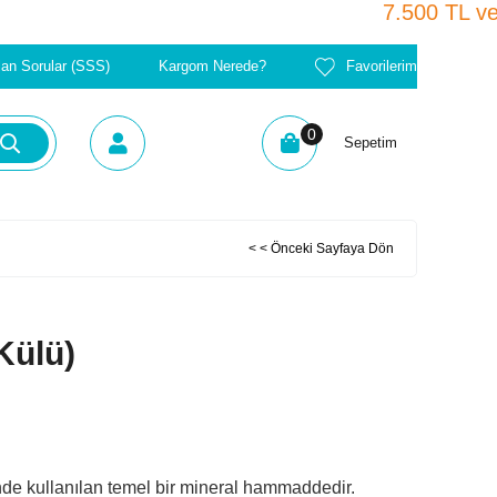
7.500 TL ve Üzer
lan Sorular (SSS)
Kargom Nerede?
Favorilerim
0
Sepetim
< < Önceki Sayfaya Dön
Külü)
nde kullanılan temel bir mineral hammaddedir.