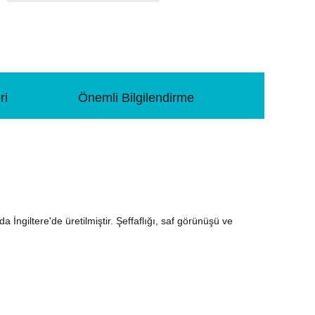
ri
Önemli Bilgilendirme
İngiltere'de üretilmiştir. Şeffaflığı, saf görünüşü ve