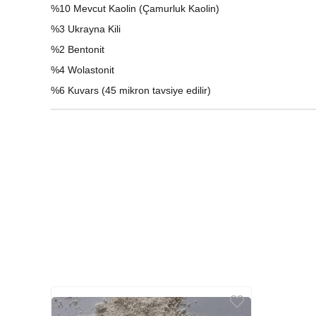
%10 Mevcut Kaolin (Çamurluk Kaolin)
%3 Ukrayna Kili
%2 Bentonit
%4 Wolastonit
%6 Kuvars (45 mikron tavsiye edilir)