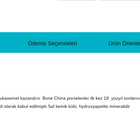
Ödeme Seçenekleri
Ürün Önerile
kavemet kazandırır. Bone China porselenler ilk kez 18. yüzyıl sonlarında 
 olarak kabul edilmiştir.Saf kemik külü, hydroxyapetite mineralidir