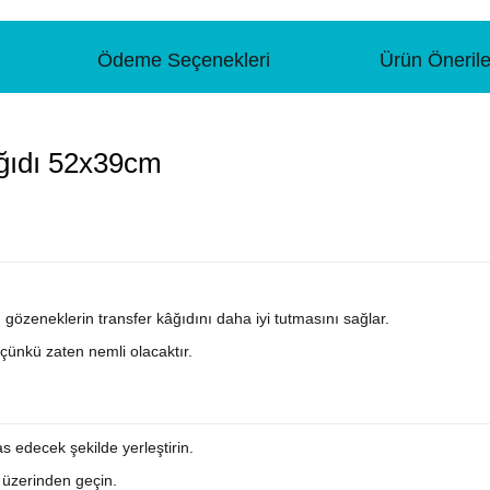
Ödeme Seçenekleri
Ürün Önerile
ağıdı 52x39cm
 gözeneklerin transfer kâğıdını daha iyi tutmasını sağlar.
çünkü zaten nemli olacaktır.
s edecek şekilde yerleştirin.
e üzerinden geçin.