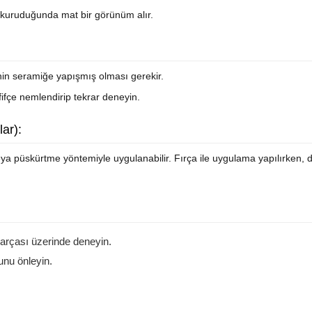
kuruduğunda mat bir görünüm alır.
in seramiğe yapışmış olması gerekir.
fifçe nemlendirip tekrar deneyin.
ar):
veya püskürtme yöntemiyle uygulanabilir. Fırça ile uygulama yapılırken, d
arçası üzerinde deneyin.
unu önleyin.