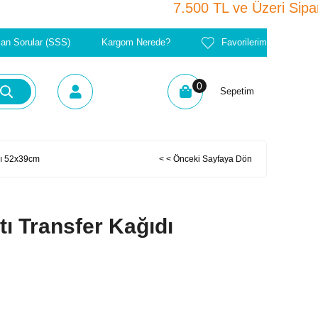
7.500 TL ve Üzer
lan Sorular (SSS)
Kargom Nerede?
Favorilerim
0
Sepetim
dı 52x39cm
< < Önceki Sayfaya Dön
tı Transfer Kağıdı