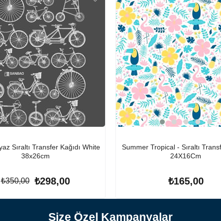
yaz Sıraltı Transfer Kağıdı White
Summer Tropical - Sıraltı Trans
38x26cm
24X16Cm
₺298,00
₺165,00
₺350,00
Size Özel Kampanyalar