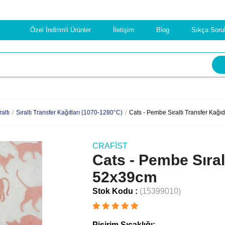
Özel İndirimli Ürünler
İletişim
Blog
Sıkça Soru
raltı
Sıraltı Transfer Kağıtları (1070-1280°C)
Cats - Pembe Sıraltı Transfer Kağı
CRAFIST
Cats - Pembe Sıral
52x39cm
Stok Kodu
(15399010)
Pişirim Sıcaklığı: