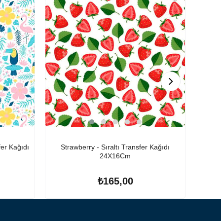
%12
fer Kağıdı
Strawberry - Sıraltı Transfer Kağıdı
Pat
24X16Cm
₺165,00