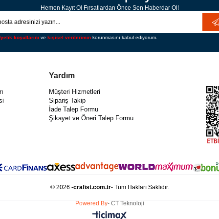
Hemen Kayıt Ol Fırsatlardan Önce Sen Haberdar Ol!
yelik koşullarını
ve
kişisel verilerimin
korunmasını kabul ediyorum.
Yardım
rı
Müşteri Hizmetleri
si
Sipariş Takip
İade Talep Formu
Şikayet ve Öneri Talep Formu
© 2026 -
crafist.com.tr
- Tüm Hakları Saklıdır.
Powered By
- CT Teknoloji