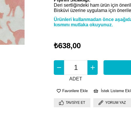
Deri sertliğindeki ham ürün için öner
Bisküvi üzerine uygulama için öneril
Ürünleri kullanmadan önce aşağıdak
kısmını mutlaka okuyunuz.
₺638,00
ADET
Favorilere Ekle
İstek Listeme Ekl
TAVSIYE ET
YORUM YAZ