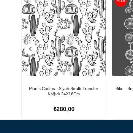
%15
Plants Cactus - Siyah Sıraltı Transfer
Bike - Be
Kağıdı 24X16Cm
₺280,00