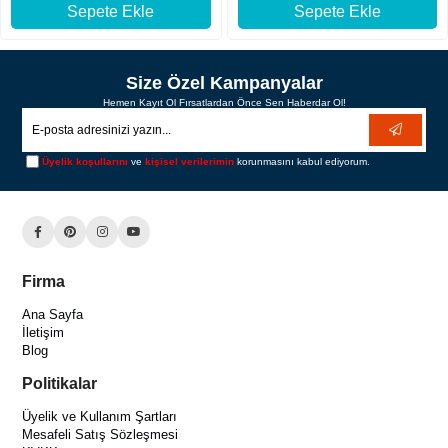
Sepete Ekle
Sepete Ekle
Size Özel Kampanyalar
Hemen Kayıt Ol Fırsatlardan Önce Sen Haberdar Ol!
Üyelik koşullarını
ve
kişisel verilerimin
korunmasını kabul ediyorum.
Firma
Ana Sayfa
İletişim
Blog
Politikalar
Üyelik ve Kullanım Şartları
Mesafeli Satış Sözleşmesi