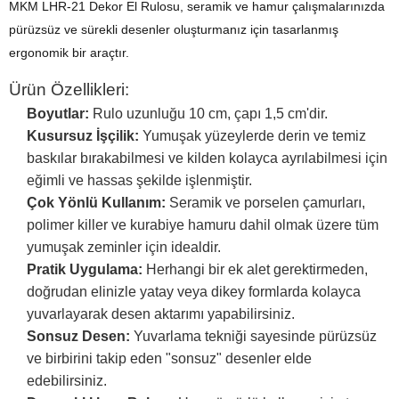
MKM LHR-21 Dekor El Rulosu, seramik ve hamur çalışmalarınızda
pürüzsüz ve sürekli desenler oluşturmanız için tasarlanmış
ergonomik bir araçtır.
Ürün Özellikleri:
Boyutlar:
Rulo uzunluğu 10 cm, çapı 1,5 cm'dir.
Kusursuz İşçilik:
Yumuşak yüzeylerde derin ve temiz
baskılar bırakabilmesi ve kilden kolayca ayrılabilmesi için
eğimli ve hassas şekilde işlenmiştir.
Çok Yönlü Kullanım:
Seramik ve porselen çamurları,
polimer killer ve kurabiye hamuru dahil olmak üzere tüm
yumuşak zeminler için idealdir.
Pratik Uygulama:
Herhangi bir ek alet gerektirmeden,
doğrudan elinizle yatay veya dikey formlarda kolayca
yuvarlayarak desen aktarımı yapabilirsiniz.
Sonsuz Desen:
Yuvarlama tekniği sayesinde pürüzsüz
ve birbirini takip eden "sonsuz" desenler elde
edebilirsiniz.