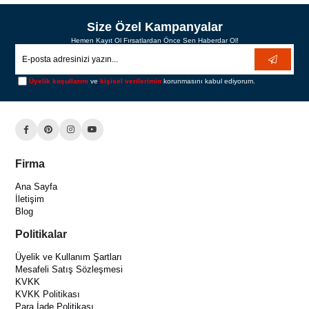
Size Özel Kampanyalar
Hemen Kayıt Ol Fırsatlardan Önce Sen Haberdar Ol!
Üyelik koşullarını
ve
kişisel verilerimin
korunmasını kabul ediyorum.
Firma
Ana Sayfa
İletişim
Blog
Politikalar
Üyelik ve Kullanım Şartları
Mesafeli Satış Sözleşmesi
KVKK
KVKK Politikası
Para İade Politikası