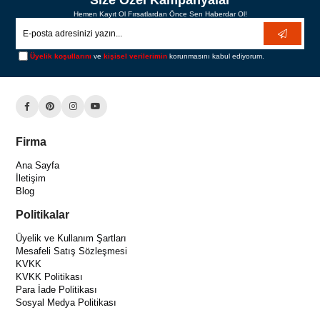
Size Özel Kampanyalar
Hemen Kayıt Ol Fırsatlardan Önce Sen Haberdar Ol!
Üyelik koşullarını
ve
kişisel verilerimin
korunmasını kabul ediyorum.
Firma
Ana Sayfa
İletişim
Blog
Politikalar
Üyelik ve Kullanım Şartları
Mesafeli Satış Sözleşmesi
KVKK
KVKK Politikası
Para İade Politikası
Sosyal Medya Politikası