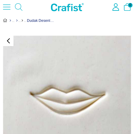
0
Dudak Desenli Ahşap Damga Scl-103 - 4 cm