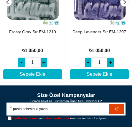
Frosty Gray Sır EM-1210
Deep Lavender Sır EM-1207
₺1.050,00
₺1.050,00
Sepete Ekle
Sepete Ekle
Size Özel Kampanyalar
Hemen Kayıt Ol Fırsatlardan Önce Sen Haberdar Ol!
Üyelik koşullarını
ve
kişisel verilerimin
korunmasını kabul ediyorum.