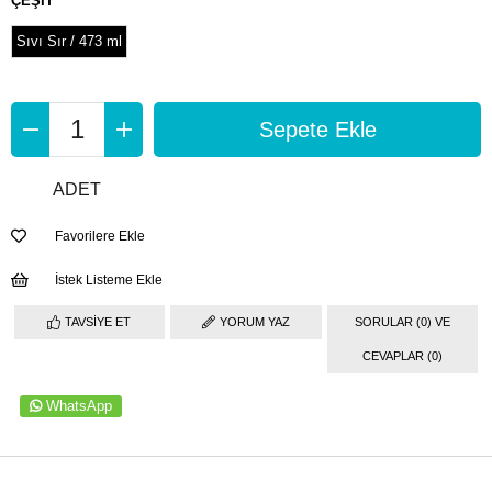
ÇEŞİT
Sıvı Sır / 473 ml
ADET
Favorilere Ekle
İstek Listeme Ekle
TAVSIYE ET
YORUM YAZ
SORULAR (0) VE
CEVAPLAR (0)
WhatsApp
ÜRÜN ÖZELLIKLERI