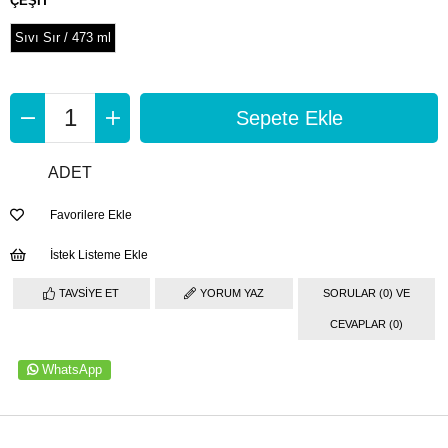
ÇEŞİT
Sıvı Sır / 473 ml
ADET
Favorilere Ekle
İstek Listeme Ekle
TAVSIYE ET
YORUM YAZ
SORULAR (0) VE
CEVAPLAR (0)
WhatsApp
ÜRÜN ÖZELLIKLERI