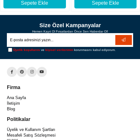
Sepete Ekle
Sepete Ekle
Size Özel Kampanyalar
Hemen Kayıt Ol Fırsatlardan Önce Sen Haberdar Ol!
Üyelik koşullarını
ve
kişisel verilerimin
korunmasını kabul ediyorum.
Firma
Ana Sayfa
İletişim
Blog
Politikalar
Üyelik ve Kullanım Şartları
Mesafeli Satış Sözleşmesi