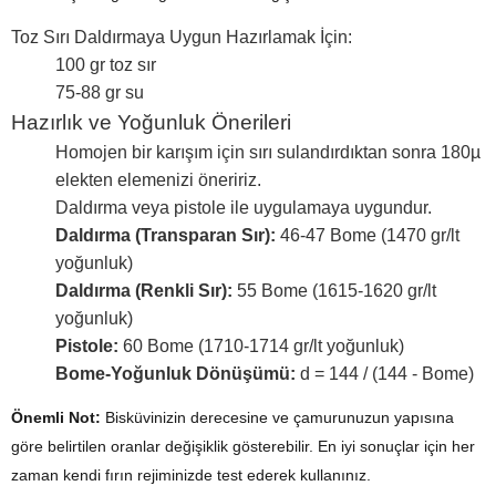
Toz Sırı Daldırmaya Uygun Hazırlamak İçin:
100 gr toz sır
75-88 gr su
Hazırlık ve Yoğunluk Önerileri
Homojen bir karışım için sırı sulandırdıktan sonra 180µ
elekten elemenizi öneririz.
Daldırma veya pistole ile uygulamaya uygundur.
Daldırma (Transparan Sır):
46-47 Bome (1470 gr/lt
yoğunluk)
Daldırma (Renkli Sır):
55 Bome (1615-1620 gr/lt
yoğunluk)
Pistole:
60 Bome (1710-1714 gr/lt yoğunluk)
Bome-Yoğunluk Dönüşümü:
d = 144 / (144 - Bome)
Önemli Not:
Bisküvinizin derecesine ve çamurunuzun yapısına
göre belirtilen oranlar değişiklik gösterebilir. En iyi sonuçlar için her
zaman kendi fırın rejiminizde test ederek kullanınız.