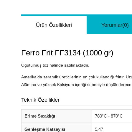
Ürün Özellikleri
Yorumlar
(0)
Ferro Frit FF3134 (1000 gr)
Öğütülmüş toz halinde satılmaktadır.
Amerika’da seramik üreticilerinin en çok kullandığı frittir. U
Alümina ve yüksek Kalsiyum içeriği sebebiyle düşük derece s
Teknik Özellikler
Erime Sıcaklığı
780°C - 870°C
Genleşme Katsayısı
9,47