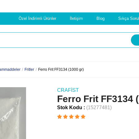
Özel İndirimli Ürünler
İletişim
Blog
Sıkça Soru
ammaddeler
Fritler
Ferro Frit FF3134 (1000 gr)
CRAFIST
Ferro Frit FF3134 
Stok Kodu
(15277481)