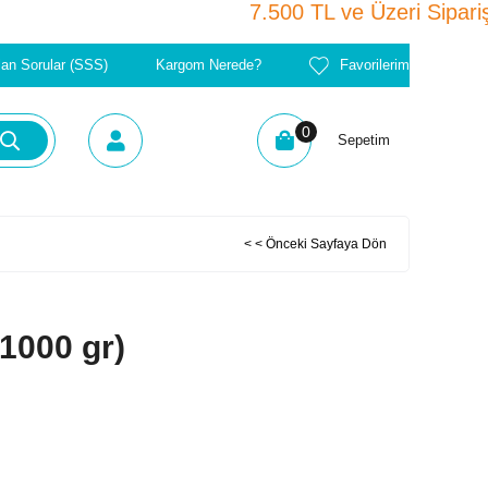
7.500 TL ve Üzeri S
lan Sorular (SSS)
Kargom Nerede?
Favorilerim
0
Sepetim
< < Önceki Sayfaya Dön
(1000 gr)