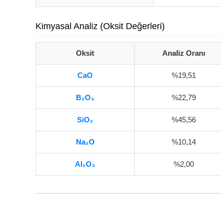
Kimyasal Analiz (Oksit Değerleri)
Oksit
Analiz Oranı
CaO
%19,51
B₂O₃
%22,79
SiO₂
%45,56
Na₂O
%10,14
Al₂O₃
%2,00