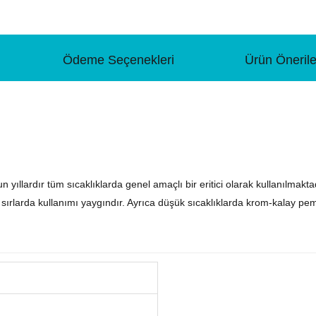
Ödeme Seçenekleri
Ürün Önerile
zun yıllardır tüm sıcaklıklarda genel amaçlı bir eritici olarak kullanılmak
ırlarda kullanımı yaygındır. Ayrıca düşük sıcaklıklarda krom-kalay pembe