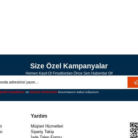
Size Özel Kampanyalar
Hemen Kayıt Ol Fırsatlardan Önce Sen Haberdar Ol!
yelik koşullarını
ve
kişisel verilerimin
korunmasını kabul ediyorum.
Yardım
rı
Müşteri Hizmetleri
si
Sipariş Takip
İade Talep Formu