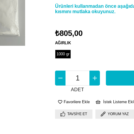
Ürünleri kullanmadan önce aşağıdak
kısmını mutlaka okuyunuz.
₺805,00
AĞIRLIK
1000 gr
ADET
Favorilere Ekle
İstek Listeme Ekl
TAVSIYE ET
YORUM YAZ