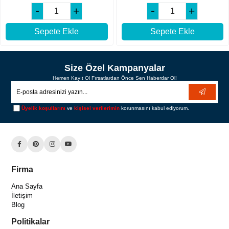
Sepete Ekle
Sepete Ekle
Size Özel Kampanyalar
Hemen Kayıt Ol Fırsatlardan Önce Sen Haberdar Ol!
Üyelik koşullarını
ve
kişisel verilerimin
korunmasını kabul ediyorum.
Firma
Ana Sayfa
İletişim
Blog
Politikalar