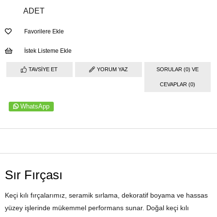
ADET
Favorilere Ekle
İstek Listeme Ekle
TAVSIYE ET
YORUM YAZ
SORULAR (0) VE
CEVAPLAR (0)
WhatsApp
ÜRÜN ÖZELLIKLERI
Sır Fırçası
Keçi kılı fırçalarımız, seramik sırlama, dekoratif boyama ve hassas
yüzey işlerinde mükemmel performans sunar. Doğal keçi kılı