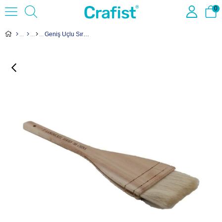
0
Geniş Uçlu Sır Fırçası 6cm - Keçi Kılı