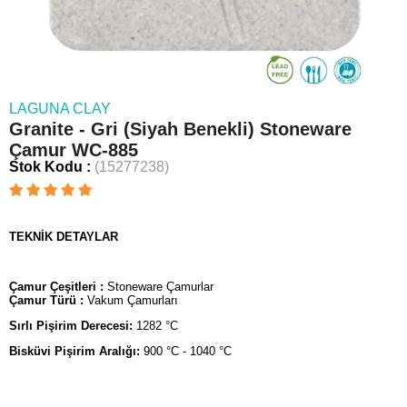
LAGUNA CLAY
Granite - Gri (Siyah Benekli) Stoneware
Çamur WC-885
Stok Kodu
(15277238)
TEKNİK DETAYLAR
Çamur Çeşitleri :
Stoneware Çamurlar
Çamur Türü :
Vakum Çamurları
Sırlı Pişirim Derecesi:
1282 °C
Bisküvi Pişirim Aralığı:
900 °C - 1040 °C