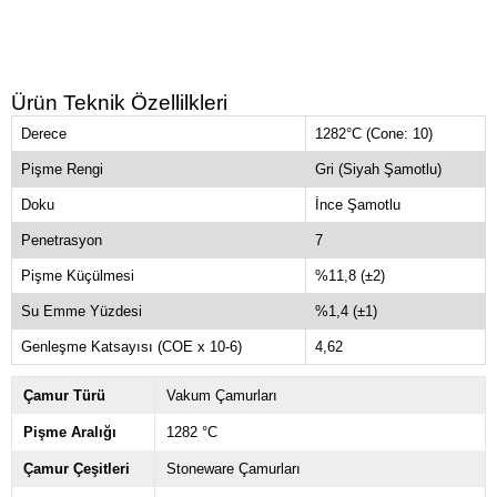
Ürün Teknik Özellilkleri
Derece
1282°C (Cone: 10)
Pişme Rengi
Gri (Siyah Şamotlu)
Doku
İnce Şamotlu
Penetrasyon
7
Pişme Küçülmesi
%11,8 (±2)
Su Emme Yüzdesi
%1,4 (±1)
Genleşme Katsayısı (COE x 10-6)
4,62
Çamur Türü
Vakum Çamurları
Pişme Aralığı
1282 °C
Çamur Çeşitleri
Stoneware Çamurları