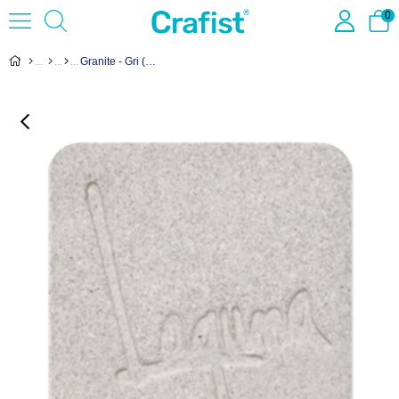
0
Granite - Gri (Siyah Benekli) Stoneware Çamur WC-885