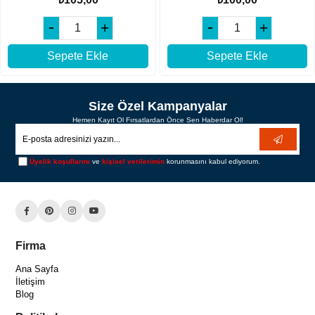
Sepete Ekle
Sepete Ekle
Size Özel Kampanyalar
Hemen Kayıt Ol Fırsatlardan Önce Sen Haberdar Ol!
Üyelik koşullarını
ve
kişisel verilerimin
korunmasını kabul ediyorum.
Firma
Ana Sayfa
İletişim
Blog