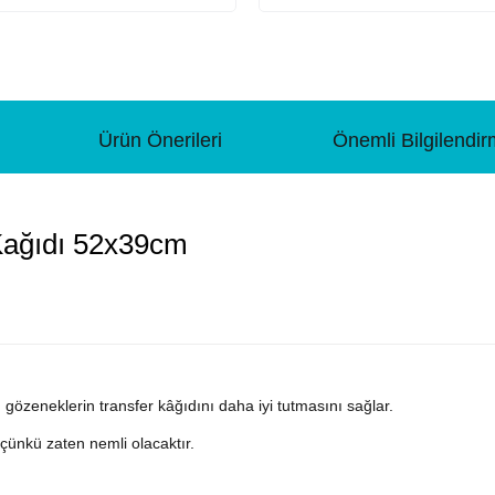
Ürün Önerileri
Önemli Bilgilendi
 Kağıdı 52x39cm
 gözeneklerin transfer kâğıdını daha iyi tutmasını sağlar.
çünkü zaten nemli olacaktır.