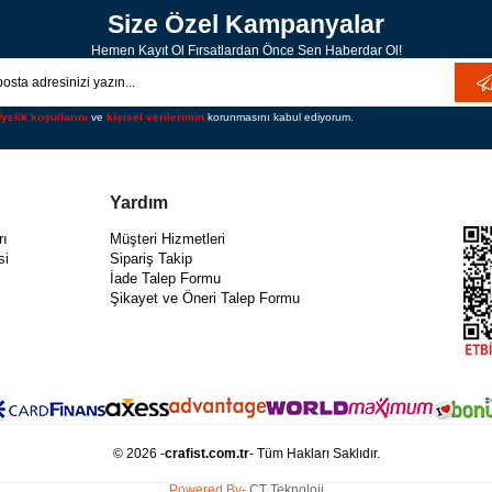
Size Özel Kampanyalar
Hemen Kayıt Ol Fırsatlardan Önce Sen Haberdar Ol!
yelik koşullarını
ve
kişisel verilerimin
korunmasını kabul ediyorum.
Yardım
rı
Müşteri Hizmetleri
si
Sipariş Takip
İade Talep Formu
Şikayet ve Öneri Talep Formu
© 2026 -
crafist.com.tr
- Tüm Hakları Saklıdır.
Powered By
- CT Teknoloji