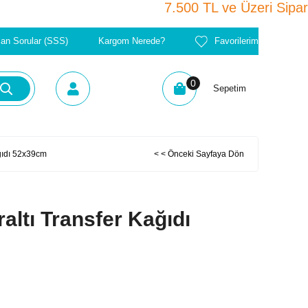
7.500 TL ve Üzeri 
lan Sorular (SSS)
Kargom Nerede?
Favorilerim
0
Sepetim
ağıdı 52x39cm
< < Önceki Sayfaya Dön
altı Transfer Kağıdı