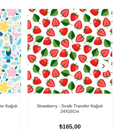
fer Kağıdı
Strawberry - Sıraltı Transfer Kağıdı
Sun 
24X16Cm
₺165,00