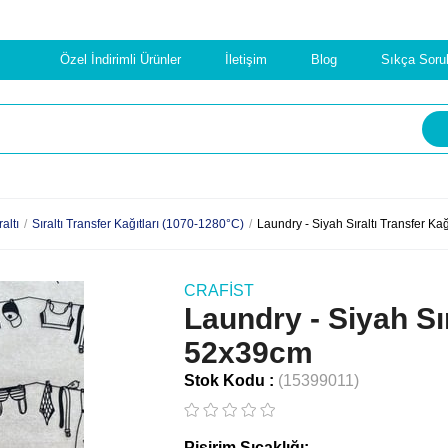
Özel İndirimli Ürünler
İletişim
Blog
Sıkça Soru
raltı
Sıraltı Transfer Kağıtları (1070-1280°C)
Laundry - Siyah Sıraltı Transfer K
CRAFIST
Laundry - Siyah Sır
52x39cm
Stok Kodu
(15399011)
Pişirim Sıcaklığı: