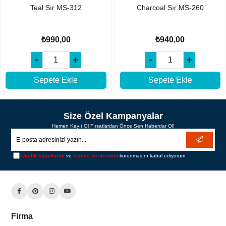
Teal Sır MS-312
Charcoal Sır MS-260
₺990,00
₺940,00
Sepete Ekle
Sepete Ekle
Size Özel Kampanyalar
Hemen Kayıt Ol Fırsatlardan Önce Sen Haberdar Ol!
Üyelik koşullarını
ve
kişisel verilerimin
korunmasını kabul ediyorum.
Firma