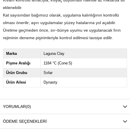
Kıvam kontrolü amacıyla, ihtiyaç duyulması halinde az miktarda su
eklenebilir.
Kat sayısından bağımsız olarak, uygulama kalınlığının kontrollü
olması önerilir; aşırı uygulamalar yüzey hatalarına yol açabilir.
Üretime geçmeden önce, sır–bünye uyumu ve uygulanacak fırın
rejiminin deneme pişirimleriyle kontrol edilmesi tavsiye edilir.
Marka
Laguna Clay
Pişme Aralığı
1184 °C (Cone:5)
Ürün Grubu
Sırlar
Ürün Ailesi
Dynasty
YORUMLAR
(0)
ÖDEME SEÇENEKLERI