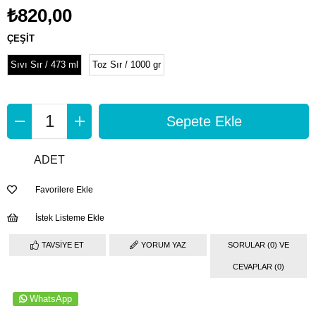
₺820,00
ÇEŞİT
Sıvı Sır / 473 ml
Toz Sır / 1000 gr
ADET
Favorilere Ekle
İstek Listeme Ekle
TAVSIYE ET
YORUM YAZ
SORULAR (0) VE
CEVAPLAR (0)
WhatsApp