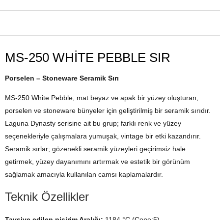
ÜRÜN ÖZELLIKLERI
MS-250 WHİTE PEBBLE SIR
Porselen – Stoneware Seramik Sırı
MS-250 White Pebble, mat beyaz ve apak bir yüzey oluşturan,
porselen ve stoneware bünyeler için geliştirilmiş bir seramik sırıdır.
Laguna Dynasty serisine ait bu grup; farklı renk ve yüzey
seçenekleriyle çalışmalara yumuşak, vintage bir etki kazandırır.
Seramik sırlar; gözenekli seramik yüzeyleri geçirimsiz hale
getirmek, yüzey dayanımını artırmak ve estetik bir görünüm
sağlamak amacıyla kullanılan camsı kaplamalardır.
Teknik Özellikler
Tavsiye edilen pişirim Aralığı:
1184 °C (Cone:5)