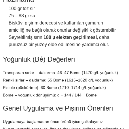
100 gr toz sır
75 – 88 gr su
Bisküvi pişirim derecesi ve kullanılan çamurun
emiciliğine bağlı olarak oranlar değişiklik gösterebilir.
Seyreltilmiş sırın
180 µ elekten geçirilmesi
, daha
pürüzsüz bir yüzey elde edilmesine yardımcı olur.
Yoğunluk (Bé) Değerleri
Transparan sırlar – daldırma: 46–47 Bome (1470 g/L yoğunluk)
Renkli sırlar – daldırma: 55 Bome (1615–1620 g/L yoğunluk)
Pistole (püskürtme): 60 Bome (1710–1714 g/L yoğunluk)
Bome – yoğunluk dönüşümü: d = 144 / 144 − Bome
Genel Uygulama ve Pişirim Önerileri
Uygulamaya başlamadan önce ürünü iyice çalkalayınız.