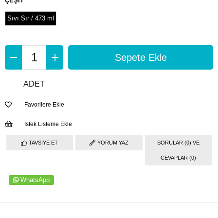
ÇEŞİT
Sıvı Sır / 473 ml
ADET
Favorilere Ekle
İstek Listeme Ekle
TAVSIYE ET
YORUM YAZ
SORULAR (0) VE
CEVAPLAR (0)
WhatsApp
ÜRÜN ÖZELLIKLERI