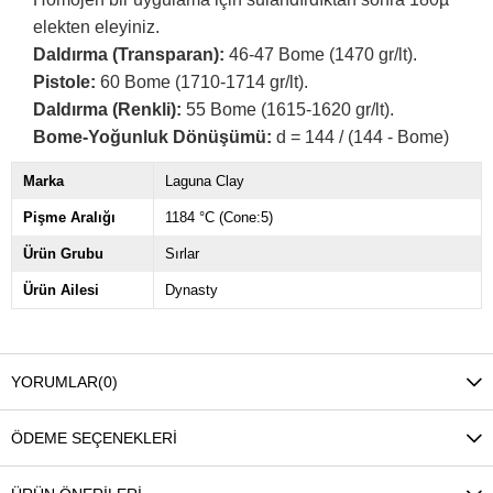
elekten eleyiniz.
Daldırma (Transparan):
46-47 Bome (1470 gr/lt).
Pistole:
60 Bome (1710-1714 gr/lt).
Daldırma (Renkli):
55 Bome (1615-1620 gr/lt).
Bome-Yoğunluk Dönüşümü:
d = 144 / (144 - Bome)
Marka
Laguna Clay
Pişme Aralığı
1184 °C (Cone:5)
Ürün Grubu
Sırlar
Ürün Ailesi
Dynasty
YORUMLAR
(0)
ÖDEME SEÇENEKLERI