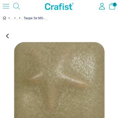
0
Taupe Sır MS-264