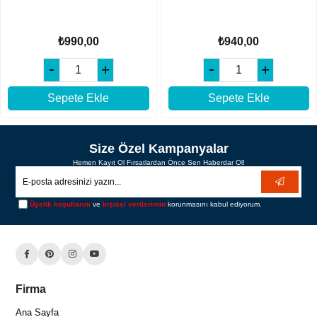
₺990,00
₺940,00
Sepete Ekle
Sepete Ekle
Size Özel Kampanyalar
Hemen Kayıt Ol Fırsatlardan Önce Sen Haberdar Ol!
Üyelik koşullarını
ve
kişisel verilerimin
korunmasını kabul ediyorum.
Firma
Ana Sayfa