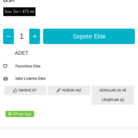
ÇEŞİT
Sıvı Sır / 473 ml
ADET
Favorilere Ekle
İstek Listeme Ekle
TAVSIYE ET
YORUM YAZ
SORULAR (0) VE
CEVAPLAR (0)
WhatsApp
ÜRÜN ÖZELLIKLERI