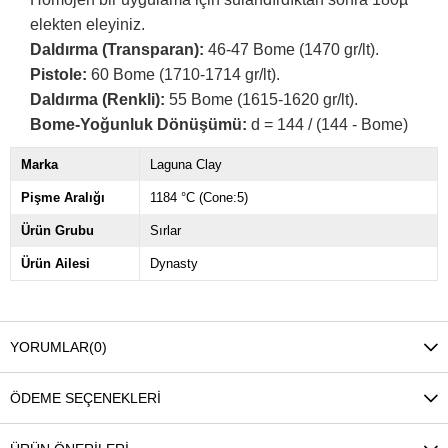
elekten eleyiniz.
Daldırma (Transparan):
46-47 Bome (1470 gr/lt).
Pistole:
60 Bome (1710-1714 gr/lt).
Daldırma (Renkli):
55 Bome (1615-1620 gr/lt).
Bome-Yoğunluk Dönüşümü:
d = 144 / (144 - Bome)
Marka
Laguna Clay
Pişme Aralığı
1184 °C (Cone:5)
Ürün Grubu
Sırlar
Ürün Ailesi
Dynasty
YORUMLAR
(0)
ÖDEME SEÇENEKLERI