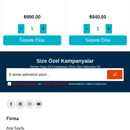
₺990,00
₺940,00
Sepete Ekle
Sepete Ekle
Size Özel Kampanyalar
Hemen Kayıt Ol Fırsatlardan Önce Sen Haberdar Ol!
Üyelik koşullarını
ve
kişisel verilerimin
korunmasını kabul ediyorum.
Firma
Ana Sayfa