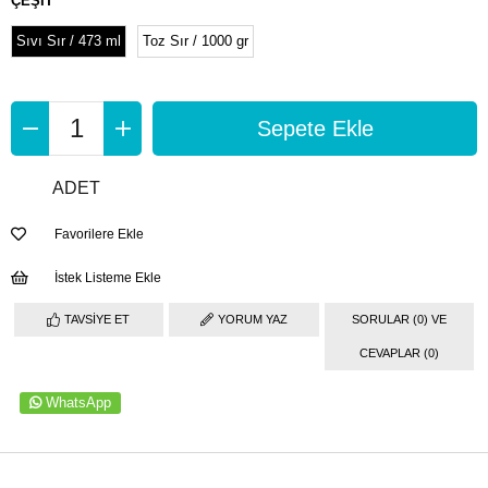
ÇEŞİT
Sıvı Sır / 473 ml
Toz Sır / 1000 gr
ADET
Favorilere Ekle
İstek Listeme Ekle
TAVSIYE ET
YORUM YAZ
SORULAR (0) VE
CEVAPLAR (0)
WhatsApp
ÜRÜN ÖZELLIKLERI