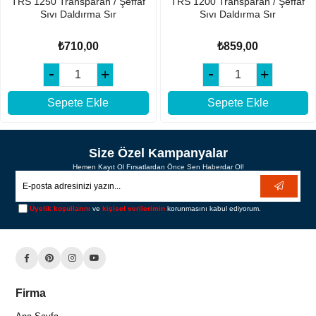
TRS 1250 Transparan / Şeffaf
TRS 1200 Transparan / Şeffaf
Sıvı Daldırma Sır
Sıvı Daldırma Sır
₺710,00
₺859,00
Sepete Ekle
Sepete Ekle
Size Özel Kampanyalar
Hemen Kayıt Ol Fırsatlardan Önce Sen Haberdar Ol!
Üyelik koşullarını
ve
kişisel verilerimin
korunmasını kabul ediyorum.
Firma