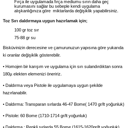
Fırça ile uygulamada fırça mediumu sırın daha geç
kurumasını sağlar bu sebeple kendi uygulama
alışkanlığınıza göre miktarlarda değişiklik yapabilirsiniz.
Toz Sırı daldırmaya uygun hazırlamak için;
100 gr toz sır
75-88 gr su
Bisküvinizin derecesine ve çamurunuzun yapısına göre yukarıda
ki oranlar değişiklik gösterebilir.
• Homojen bir karışım ve uygulama için sırı sulandırdıktan sonra
180µ elekten elemenizi öneririz.
• Daldırma veya Pistole ile uygulamaya uygun şekilde
hazırlanabilir.
• Daldırma: Transparan sırlarda 46-47 Bome( 1470 gr/lt yoğunluk)
• Pistole: 60 Bome (1710-1714 gr/lt yoğunluk)
• Daldırma : Renkli sırlarda 55 Bome (1615-1620gr/lt yoğunluk)