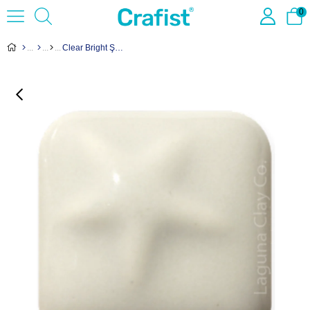
0
Clear Bright Şeffaf Sır MS-29