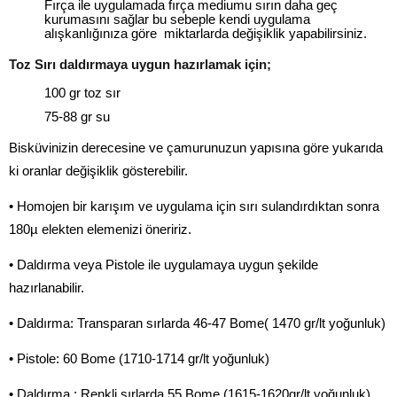
Fırça ile uygulamada fırça mediumu sırın daha geç
kurumasını sağlar bu sebeple kendi uygulama
alışkanlığınıza göre miktarlarda değişiklik yapabilirsiniz.
Toz Sırı daldırmaya uygun hazırlamak için;
100 gr toz sır
75-88 gr su
Bisküvinizin derecesine ve çamurunuzun yapısına göre yukarıda
ki oranlar değişiklik gösterebilir.
• Homojen bir karışım ve uygulama için sırı sulandırdıktan sonra
180µ elekten elemenizi öneririz.
• Daldırma veya Pistole ile uygulamaya uygun şekilde
hazırlanabilir.
• Daldırma: Transparan sırlarda 46-47 Bome( 1470 gr/lt yoğunluk)
• Pistole: 60 Bome (1710-1714 gr/lt yoğunluk)
• Daldırma : Renkli sırlarda 55 Bome (1615-1620gr/lt yoğunluk)