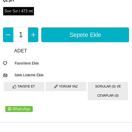
ÇEŞİT
Sıvı Sır / 473 ml
ADET
Favorilere Ekle
İstek Listeme Ekle
TAVSIYE ET
YORUM YAZ
SORULAR (0) VE
CEVAPLAR (0)
WhatsApp
ÜRÜN ÖZELLIKLERI