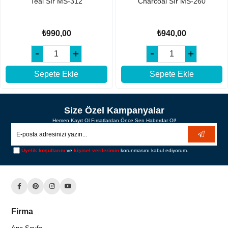
Teal Sır MS-312
Charcoal Sır MS-260
₺990,00
₺940,00
Sepete Ekle
Sepete Ekle
Size Özel Kampanyalar
Hemen Kayıt Ol Fırsatlardan Önce Sen Haberdar Ol!
Üyelik koşullarını
ve
kişisel verilerimin
korunmasını kabul ediyorum.
Firma