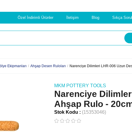
Özel İndirimli Ürünler
İletişim
Blog
Sıkça Soru
ölye Ekipmanları
Ahşap Desen Ruloları
Narenciye Dilimleri LHR-006 Uzun Des
MKM POTTERY TOOLS
Narenciye Dilimle
Ahşap Rulo - 20c
Stok Kodu
(15353046)