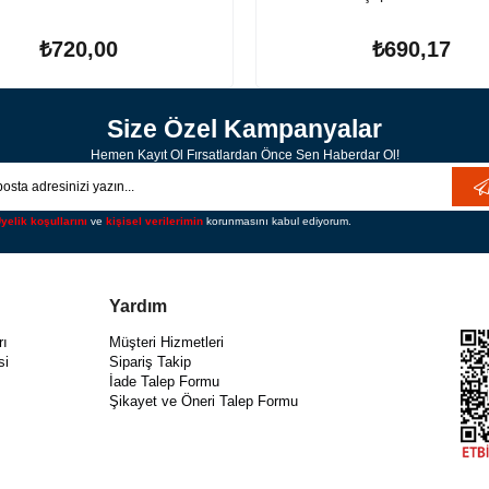
₺720,00
₺690,17
Size Özel Kampanyalar
Hemen Kayıt Ol Fırsatlardan Önce Sen Haberdar Ol!
yelik koşullarını
ve
kişisel verilerimin
korunmasını kabul ediyorum.
Yardım
rı
Müşteri Hizmetleri
si
Sipariş Takip
İade Talep Formu
Şikayet ve Öneri Talep Formu