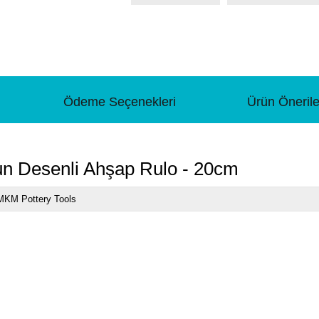
Ödeme Seçenekleri
Ürün Önerile
un Desenli Ahşap Rulo - 20cm
MKM Pottery Tools