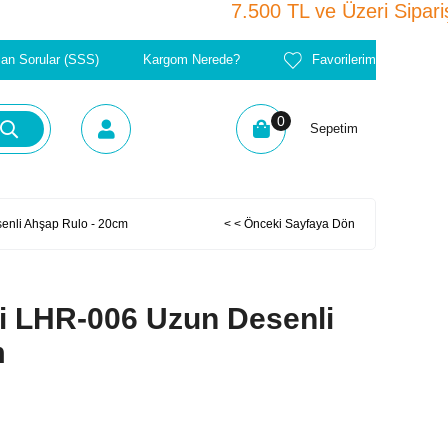
7.500 TL ve Üzeri Si
lan Sorular (SSS)
Kargom Nerede?
Favorilerim
0
Sepetim
enli Ahşap Rulo - 20cm
< < Önceki Sayfaya Dön
ri LHR-006 Uzun Desenli
m