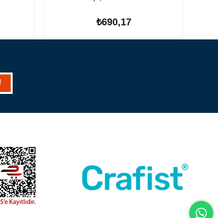
₺690,17