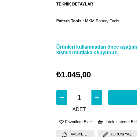
TEKNİK DETAYLAR
Pattern Tools :
MKM Pottery Tools
Ürünleri kullanmadan önce aşağıdak
kısmını mutlaka okuyunuz.
₺1.045,00
ADET
Favorilere Ekle
İstek Listeme Ekl
TAVSIYE ET
YORUM YAZ