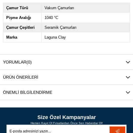
Çamur Türü
Vakum Çamurları
Pişme Aralığı
1040 °C
Çamur Çeşitleri
Seramik Çamurları
Marka
Laguna Clay
YORUMLAR
(0)
ÜRÜN ÖNERILERI
ÖNEMLI BILGILENDIRME
Size Özel Kampanyalar
Hemen Kayıt Ol Fırsatlardan Önce Sen Haberdar Ol!