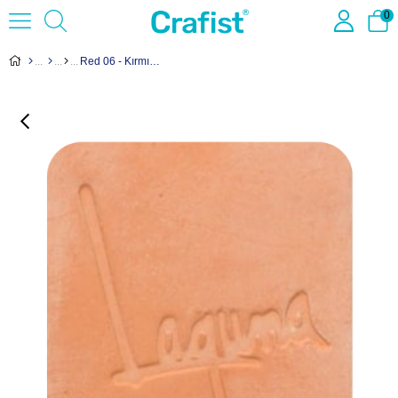
0
Red 06 - Kırmızı Earthenware Çamur EM-207