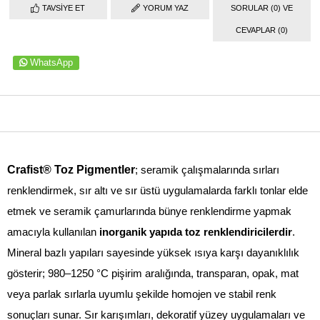
TAVSIYE ET
YORUM YAZ
SORULAR (0) VE
CEVAPLAR (0)
WhatsApp
ÜRÜN ÖZELLIKLERI
Crafist® Toz Pigmentler
; seramik çalışmalarında sırları
renklendirmek, sır altı ve sır üstü uygulamalarda farklı tonlar elde
etmek ve seramik çamurlarında bünye renklendirme yapmak
amacıyla kullanılan
inorganik yapıda toz renklendiricilerdir
.
Mineral bazlı yapıları sayesinde yüksek ısıya karşı dayanıklılık
gösterir; 980–1250 °C pişirim aralığında, transparan, opak, mat
veya parlak sırlarla uyumlu şekilde
homojen ve stabil renk
sonuçları
sunar. Sır karışımları, dekoratif yüzey uygulamaları ve