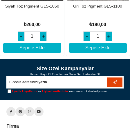
Siyah Toz Pigment GLS-1050
Gri Toz Pigment GLS-1100
₺260,00
₺180,00
Sepete Ekle
Sepete Ekle
Size Özel Kampanyalar
Hemen Kayıt Ol Fırsatlardan Önce Sen Haberdar Ol!
Üyelik koşullarını
ve
kişisel verilerimin
korunmasını kabul ediyorum.
Firma