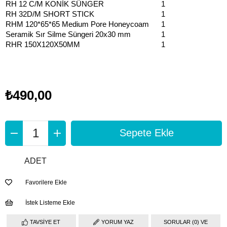
RH 12 C/M KONİK SÜNGER
1
RH 32D/M SHORT STICK
1
RHM 120*65*65 Medium Pore Honeycoam
1
Seramik Sır Silme Süngeri 20x30 mm
1
RHR 150X120X50MM
1
₺490,00
ADET
Favorilere Ekle
İstek Listeme Ekle
TAVSIYE ET
YORUM YAZ
SORULAR (0) VE