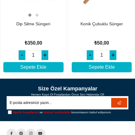
Dip Silme Süngeri
Konik Çubuklu Sünger
₺350,00
₺50,00
Sepete Ekle
Sepete Ekle
Size Özel Kampanyalar
Hemen Kayıt Ol Fırsatlardan Önce Sen Haberdar Ol!
Üyelik koşullarını
ve
kişisel verilerimin
korunmasını kabul ediyorum.