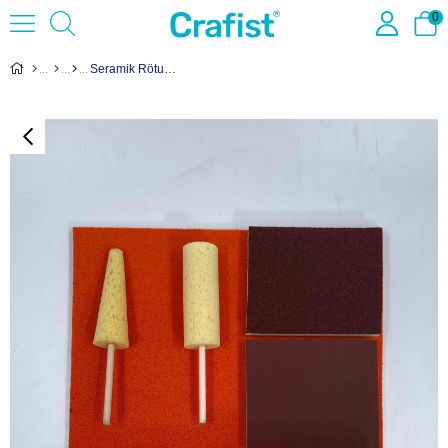
0
Seramik Rötuş Sünger SET - PRO