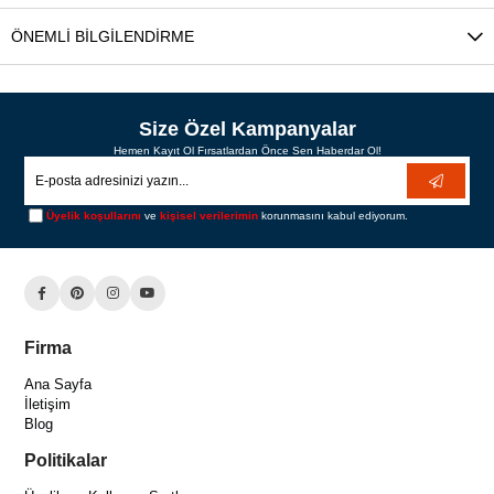
ÖNEMLI BILGILENDIRME
Size Özel Kampanyalar
Hemen Kayıt Ol Fırsatlardan Önce Sen Haberdar Ol!
Üyelik koşullarını
ve
kişisel verilerimin
korunmasını kabul ediyorum.
Firma
Ana Sayfa
İletişim
Blog
Politikalar