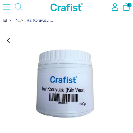
0
Raf Koruyucu (Kiln Wash) - 500 gr SG-180