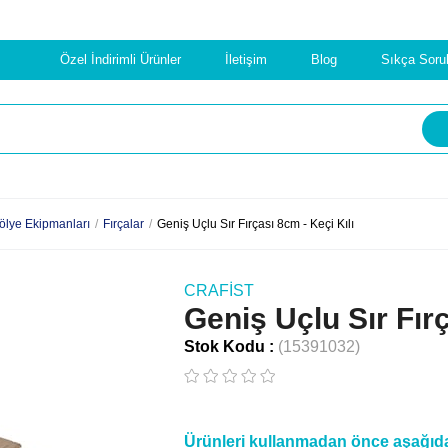
Özel İndirimli Ürünler
İletişim
Blog
Sıkça Soru
ölye Ekipmanları
Fırçalar
Geniş Uçlu Sır Fırçası 8cm - Keçi Kılı
CRAFIST
Geniş Uçlu Sır Fırç
Stok Kodu
(15391032)
Ürünleri kullanmadan önce aşağıdak