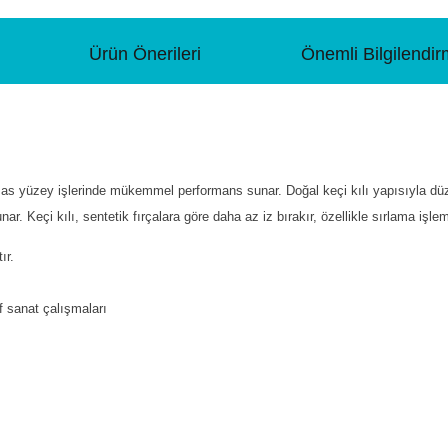
Ürün Önerileri
Önemli Bilgilendi
assas yüzey işlerinde mükemmel performans sunar. Doğal keçi kılı yapısıyla 
r. Keçi kılı, sentetik fırçalara göre daha az iz bırakır, özellikle sırlama iş
ır.
 sanat çalışmaları