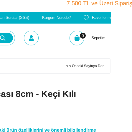
7.500 TL ve Üzeri Sip
lan Sorular (SSS)
Kargom Nerede?
Favorilerim
0
Sepetim
< < Önceki Sayfaya Dön
ası 8cm - Keçi Kılı
i ürün özelliklerini ve önemli bilgilendirme