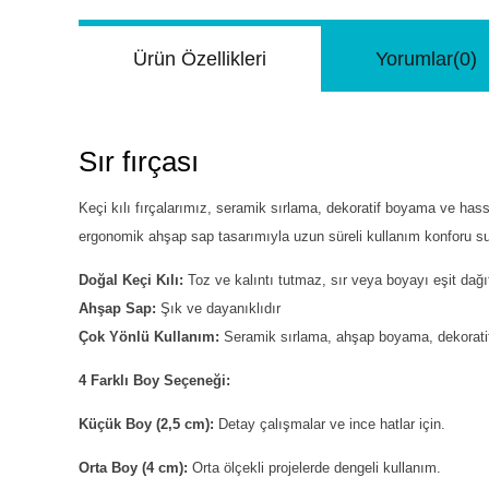
Ürün Özellikleri
Yorumlar
(0)
Sır fırçası
Keçi kılı fırçalarımız, seramik sırlama, dekoratif boyama ve h
ergonomik ahşap sap tasarımıyla uzun süreli kullanım konforu suna
Doğal Keçi Kılı:
Toz ve kalıntı tutmaz, sır veya boyayı eşit dağıt
Ahşap Sap:
Şık ve dayanıklıdır
Çok Yönlü Kullanım:
Seramik sırlama, ahşap boyama, dekoratif
4 Farklı Boy Seçeneği:
Küçük Boy (2,5 cm):
Detay çalışmalar ve ince hatlar için.
Orta Boy (4 cm):
Orta ölçekli projelerde dengeli kullanım.