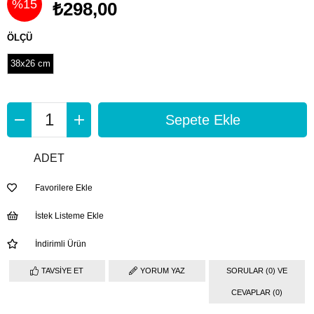
%
15
₺298,00
İndirim
ÖLÇÜ
38x26 cm
ADET
Favorilere Ekle
İstek Listeme Ekle
İndirimli Ürün
TAVSIYE ET
YORUM YAZ
SORULAR (0) VE
CEVAPLAR (0)