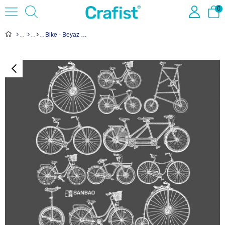
0
Bike - Beyaz Sıraltı Transfer Kağıdı White 38x26cm