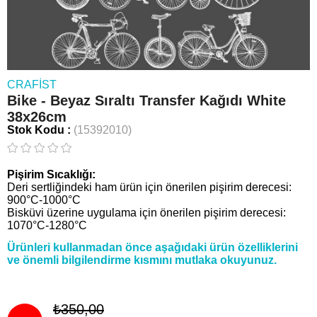
CRAFIST
Bike - Beyaz Sıraltı Transfer Kağıdı White
38x26cm
Stok Kodu
(15392010)
Pişirim Sıcaklığı:
Deri sertliğindeki ham ürün için önerilen pişirim derecesi:
900°C-1000°C
Bisküvi üzerine uygulama için önerilen pişirim derecesi:
1070°C-1280°C
Ürünleri kullanmadan önce aşağıdaki ürün özelliklerini
ve önemli bilgilendirme kısmını mutlaka okuyunuz.
₺350,00