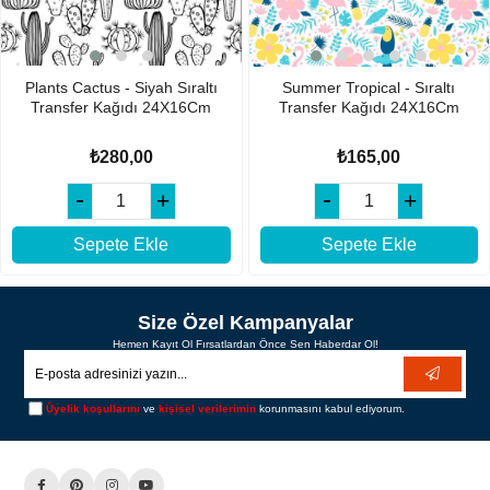
Plants Cactus - Siyah Sıraltı
Summer Tropical - Sıraltı
Transfer Kağıdı 24X16Cm
Transfer Kağıdı 24X16Cm
₺280,00
₺165,00
Sepete Ekle
Sepete Ekle
Size Özel Kampanyalar
Hemen Kayıt Ol Fırsatlardan Önce Sen Haberdar Ol!
Üyelik koşullarını
ve
kişisel verilerimin
korunmasını kabul ediyorum.