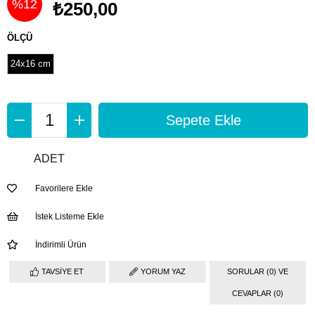
%
12
₺250,00
İndirim
ÖLÇÜ
24x16 cm
ADET
Favorilere Ekle
İstek Listeme Ekle
İndirimli Ürün
TAVSIYE ET
YORUM YAZ
SORULAR (0) VE
CEVAPLAR (0)