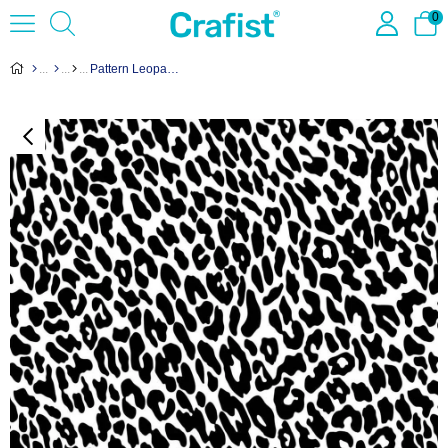
0
Pattern Leopard Prints Black Sıraltı Transfer Kağıdı 24x16 cm