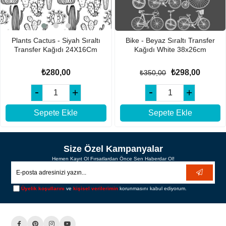
Plants Cactus - Siyah Sıraltı
Bike - Beyaz Sıraltı Transfer
Transfer Kağıdı 24X16Cm
Kağıdı White 38x26cm
₺280,00
₺298,00
₺350,00
Sepete Ekle
Sepete Ekle
Size Özel Kampanyalar
Hemen Kayıt Ol Fırsatlardan Önce Sen Haberdar Ol!
Üyelik koşullarını
ve
kişisel verilerimin
korunmasını kabul ediyorum.