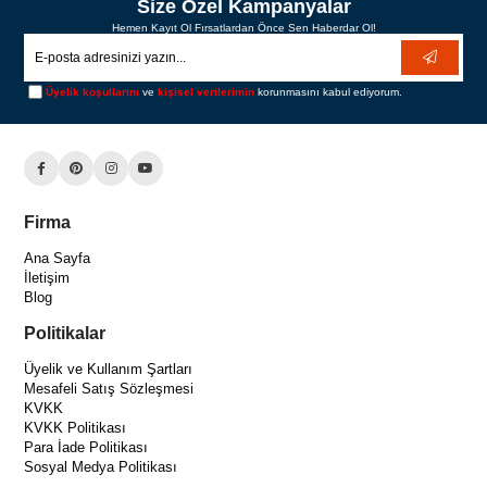
Size Özel Kampanyalar
Hemen Kayıt Ol Fırsatlardan Önce Sen Haberdar Ol!
Üyelik koşullarını
ve
kişisel verilerimin
korunmasını kabul ediyorum.
Firma
Ana Sayfa
İletişim
Blog
Politikalar
Üyelik ve Kullanım Şartları
Mesafeli Satış Sözleşmesi
KVKK
KVKK Politikası
Para İade Politikası
Sosyal Medya Politikası