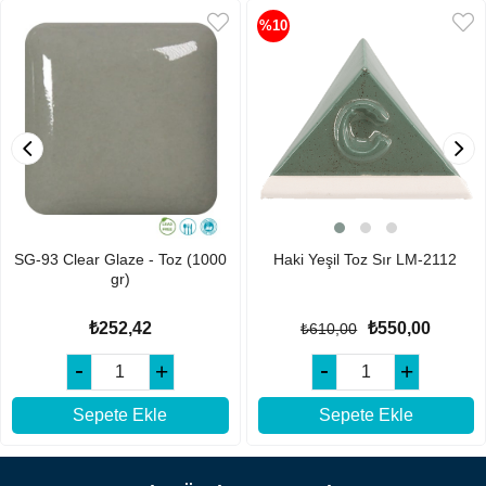
%10
SG-93 Clear Glaze - Toz (1000
Haki Yeşil Toz Sır LM-2112
gr)
₺252,42
₺550,00
₺610,00
Sepete Ekle
Sepete Ekle