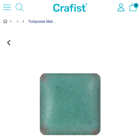
0
Turquoise Matte Toz Sır WC-554