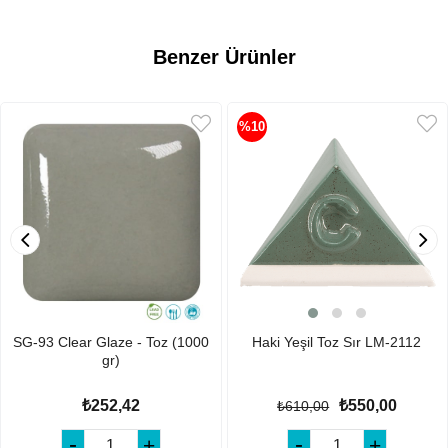
Benzer Ürünler
%10
SG-93 Clear Glaze - Toz (1000
Haki Yeşil Toz Sır LM-2112
gr)
₺252,42
₺550,00
₺610,00