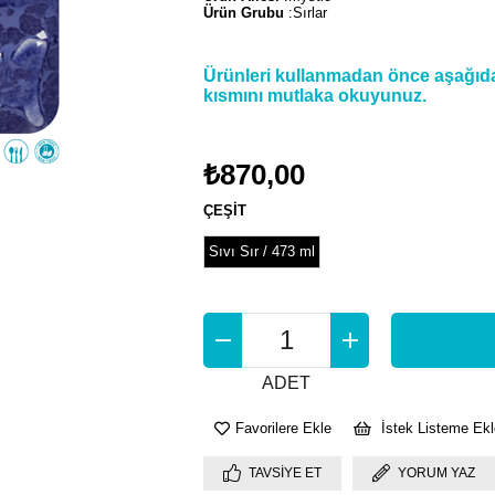
Ürün Grubu
:Sırlar
Ürünleri kullanmadan önce aşağıdak
kısmını mutlaka okuyunuz.
₺870,00
ÇEŞİT
Sıvı Sır / 473 ml
ADET
Favorilere Ekle
İstek Listeme Ekl
TAVSIYE ET
YORUM YAZ