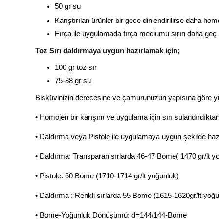
50 gr su
Karıştırılan ürünler bir gece dinlendirilirse daha hom
Fırça ile uygulamada fırça mediumu sırın daha geç k
Toz Sırı daldırmaya uygun hazırlamak için;
100 gr toz sır
75-88 gr su
Bisküvinizin derecesine ve çamurunuzun yapısına göre yukar
• Homojen bir karışım ve uygulama için sırı sulandırdıktan
• Daldırma veya Pistole ile uygulamaya uygun şekilde hazır
• Daldırma: Transparan sırlarda 46-47 Bome( 1470 gr/lt y
• Pistole: 60 Bome (1710-1714 gr/lt yoğunluk)
• Daldırma : Renkli sırlarda 55 Bome (1615-1620gr/lt yoğu
• Bome-Yoğunluk Dönüşümü: d=144/144-Bome