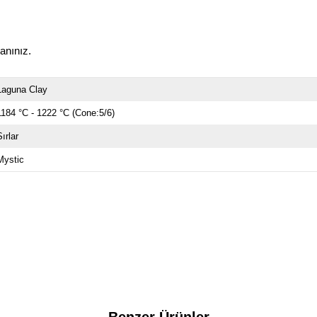
lanınız.
Laguna Clay
1184 °C - 1222 °C (Cone:5/6)
Sırlar
Mystic
Benzer Ürünler