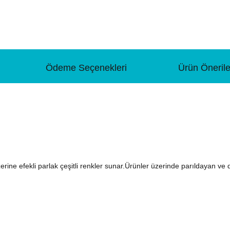
Ödeme Seçenekleri
Ürün Önerile
ne efekli parlak çeşitli renkler sunar.Ürünler üzerinde parıldayan ve da