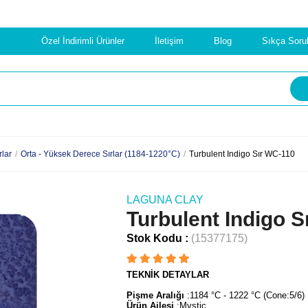
Özel İndirimli Ürünler
İletişim
Blog
Sıkça Soru
rlar
Orta - Yüksek Derece Sırlar (1184-1220°C)
Turbulent Indigo Sır WC-110
LAGUNA CLAY
Turbulent Indigo S
Stok Kodu
(15377175)
TEKNİK DETAYLAR
Pişme Aralığı
:1184 °C - 1222 °C (Cone:5/6)
Ürün Ailesi
:Mystic