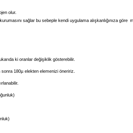
ojen olur.
urumasını sağlar bu sebeple kendi uygulama alışkanlığınıza göre mikt
ıda ki oranlar değişiklik gösterebilir.
 sonra 180µ elekten elemenizi öneririz.
lanabilir.
oğunluk)
nluk)