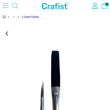
0
Lüster/Yaldız Fırça Seti (2 Parça)