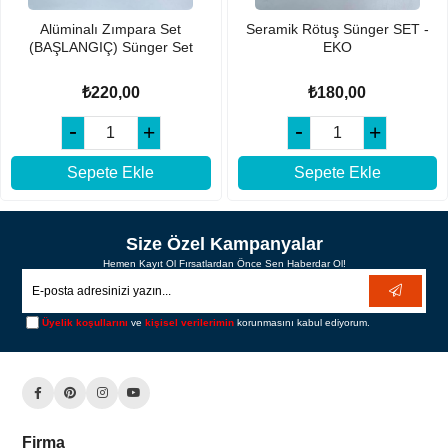
Alüminalı Zımpara Set
Seramik Rötuş Sünger SET -
(BAŞLANGIÇ) Sünger Set
EKO
₺220,00
₺180,00
Sepete Ekle
Sepete Ekle
Size Özel Kampanyalar
Hemen Kayıt Ol Fırsatlardan Önce Sen Haberdar Ol!
Üyelik koşullarını
ve
kişisel verilerimin
korunmasını kabul ediyorum.
Firma