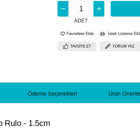
ADET
Favorilere Ekle
İstek Listeme Ekl
TAVSIYE ET
YORUM YAZ
Ödeme Seçenekleri
Ürün Önerile
 Rulo - 1.5cm