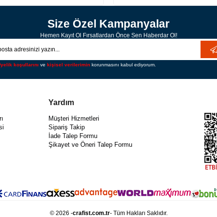
Size Özel Kampanyalar
Hemen Kayıt Ol Fırsatlardan Önce Sen Haberdar Ol!
yelik koşullarını
ve
kişisel verilerimin
korunmasını kabul ediyorum.
Yardım
rı
Müşteri Hizmetleri
si
Sipariş Takip
İade Talep Formu
Şikayet ve Öneri Talep Formu
© 2026 -
crafist.com.tr
- Tüm Hakları Saklıdır.