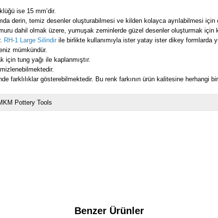
lüğü ise 15 mm’dir.
a derin, temiz desenler oluşturabilmesi ve kilden kolayca ayrılabilmesi için 
amuru dahil olmak üzere, yumuşak zeminlerde güzel desenler oluşturmak için ku
r.
RH-1 Large Silindir
ile birlikte kullanımıyla ister yatay ister dikey formlarda
meniz mümkündür.
k için tung yağı ile kaplanmıştır.
emizlenebilmektedir.
de farklılıklar gösterebilmektedir. Bu renk farkının ürün kalitesine herhangi bir
MKM Pottery Tools
Benzer Ürünler