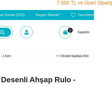
7.500 TL ve Üzeri Si
lan Sorular (SSS)
Kargom Nerede?
Favorilerim
0
Sepetim
 - 1.5cm
< < Önceki Sayfaya Dön
Desenli Ahşap Rulo -