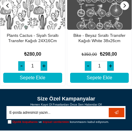
Plants Cactus - Siyah Sıraltı
Bike - Beyaz Sıraltı Transfer
Transfer Kağıdı 24X16Cm
Kağıdı White 38x26cm
₺280,00
₺298,00
₺350,00
Sepete Ekle
Sepete Ekle
Size Özel Kampanyalar
Hemen Kayıt Ol Fırsatlardan Önce Sen Haberdar Ol!
Üyelik koşullarını
ve
kişisel verilerimin
korunmasını kabul ediyorum.