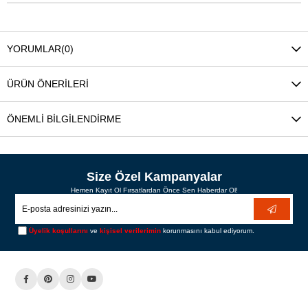
YORUMLAR
(0)
ÜRÜN ÖNERILERI
ÖNEMLI BILGILENDIRME
Size Özel Kampanyalar
Hemen Kayıt Ol Fırsatlardan Önce Sen Haberdar Ol!
Üyelik koşullarını
ve
kişisel verilerimin
korunmasını kabul ediyorum.